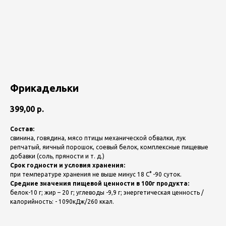
Фрикадельки
399,00
р.
Состав:
свинина, говядина, мясо птицы механической обвалки, лук
репчатый, яичный порошок, соевый белок, комплексные пищевые
добавки (соль, пряности и т. д.)
Срок годности и условия хранения:
при температуре хранения не выше минус 18 С° -90 суток.
Средние значения пищевой ценности в 100г продукта:
белок-10 г; жир – 20 г; углеводы -9,9 г; энергетическая ценность /
калорийность: - 1090кДж/260 ккал.