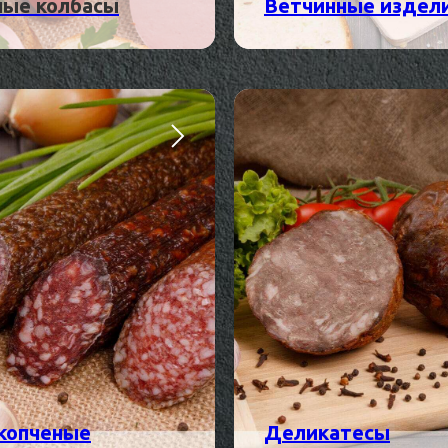
ные колбасы
Ветчинные издел
копченые
Деликатесы