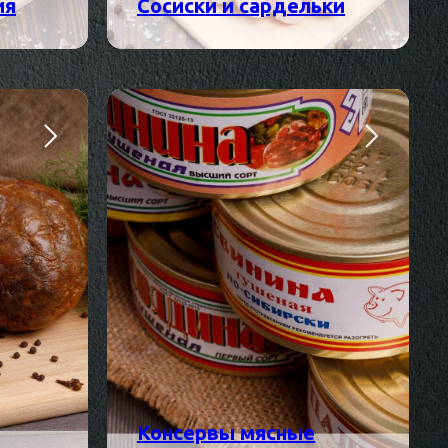
ия
Сосиски и сардельки
Консервы мясные