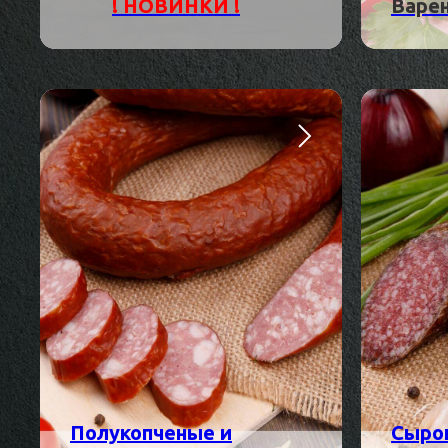
! НОВИНКИ !
Варе
Полукопченые и
Сыро