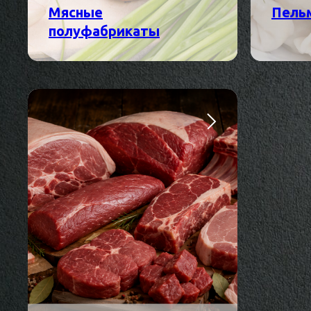
Мясные
Пель
полуфабрикаты