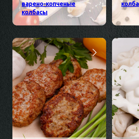
варено-копченые
колб
колбасы