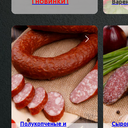
! НОВИНКИ !
Варе
Полукопченые и
Сыро