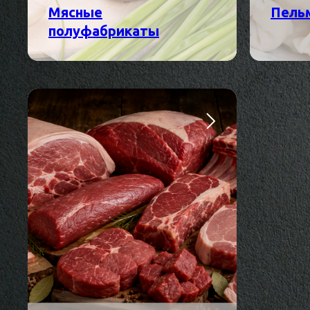
Мясные
Пель
полуфабрикаты