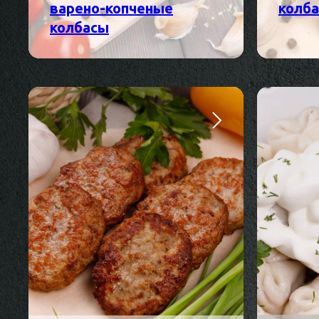
варено-копченые
колб
колбасы