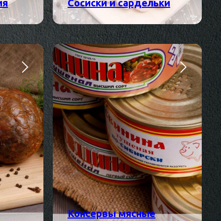
ия
Сосиски и сардельки
Консервы мясные