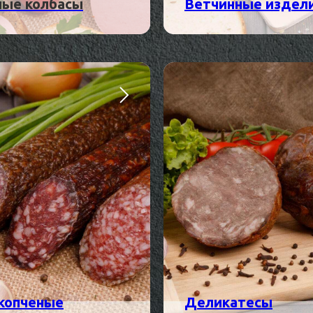
ные колбасы
Ветчинные издел
копченые
Деликатесы