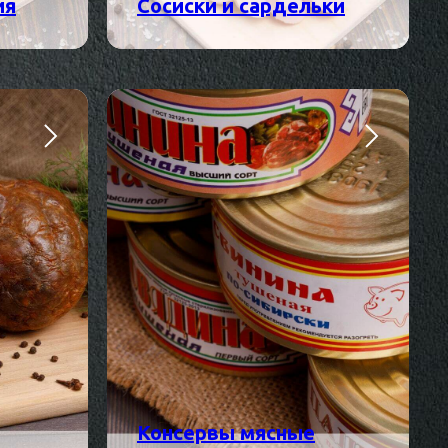
ия
Сосиски и сардельки
Консервы мясные