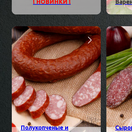
! НОВИНКИ !
Варе
Полукопченые и
Сыро