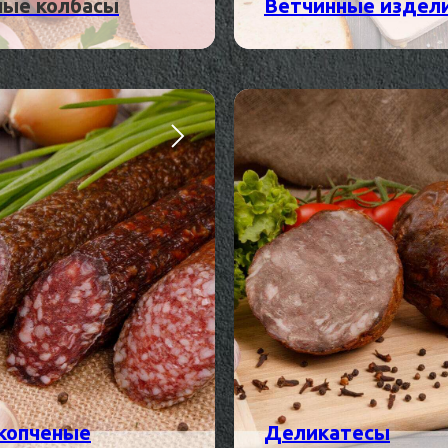
ные колбасы
Ветчинные издел
копченые
Деликатесы