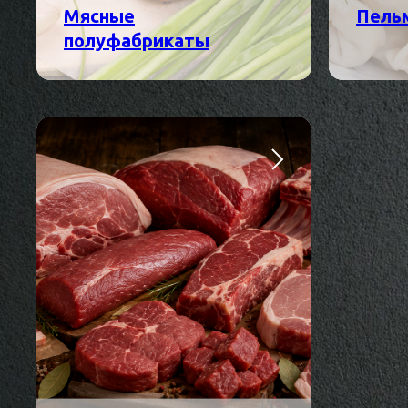
Мясные
Пель
полуфабрикаты