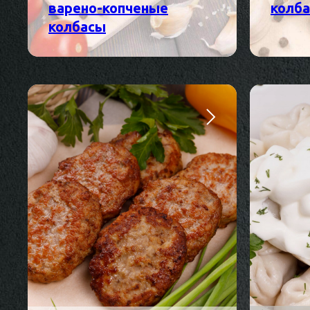
варено-копченые
колб
колбасы